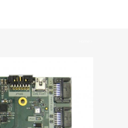
MASZYN
SZABLONY
PRACA
KONTAKT
Home
>