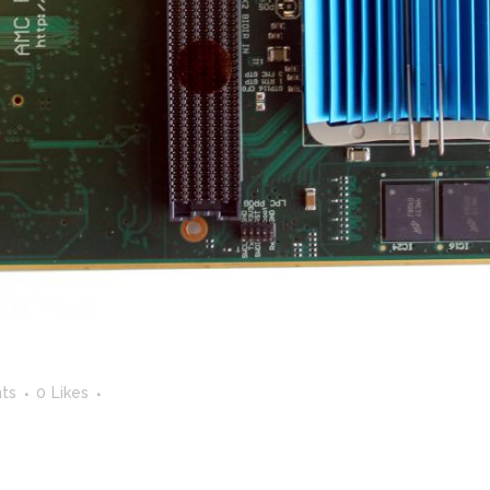
ts
0
Likes