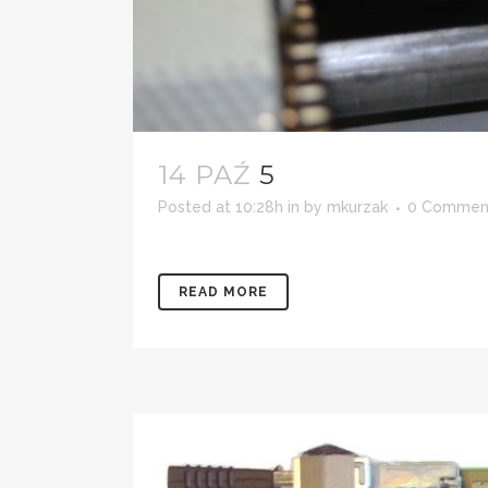
14 PAŹ
5
Posted at 10:28h
in
by
mkurzak
0 Commen
READ MORE