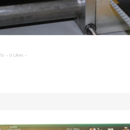
ts
0
Likes