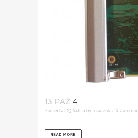
13 PAŹ
4
Posted at 23:04h
in
by
mkurzak
0 Commen
READ MORE