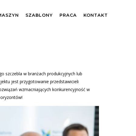
MASZYN
SZABLONY
PRACA
KONTAKT
go szczebla w branżach produkcyjnych lub
ektu jest przygotowanie przedstawicieli
 rozwiązań wzmacniających konkurencyjność w
horyzontów!